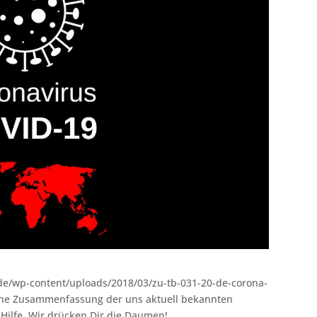
z.de/wp-content/uploads/2018/03/zu-tb-031-20-de-corona-
 eine Zusammenfassung der uns aktuell bekannten
Hilfe. Wir drücken Dir die Daumen!