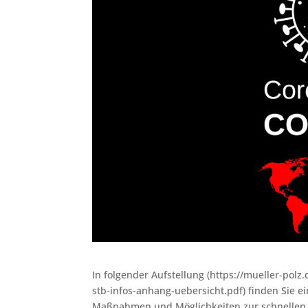
In folgender Aufstellung (https://mueller-pol
stb-infos-anhang-uebersicht.pdf) finden Sie
Maßnahmen und Möglichkeiten zur schnellen 