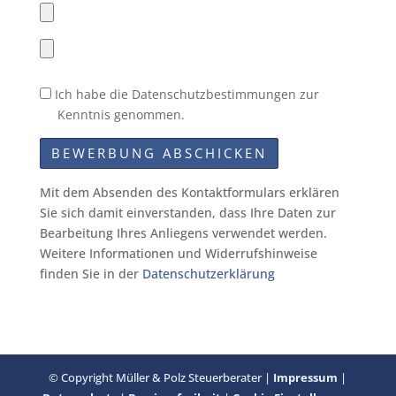
Upload
Upload
Datenschutzbestimmungen
Ich habe die Datenschutzbestimmungen zur
Kenntnis genommen.
A
Mit dem Absenden des Kontaktformulars erklären
l
Sie sich damit einverstanden, dass Ihre Daten zur
t
Bearbeitung Ihres Anliegens verwendet werden.
e
Weitere Informationen und Widerrufshinweise
r
finden Sie in der
Datenschutzerklärung
n
a
t
i
v
© Copyright Müller & Polz Steuerberater |
Impressum
|
e